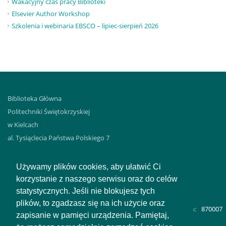
Wakacyjny czas pracy Biblioteki
Elsevier Author Workshop
Szkolenia i webinaria EBSCO – lipiec-sierpień 2026
Biblioteka Główna
Politechniki Świętokrzyskiej
w Kielcach
al. Tysiąclecia Państwa Polskiego 7
25-314 KIELCE
tel. 41 3424-493 – wypożyczalnia
Używamy plików cookies, aby ułatwić Ci
tel. 41 3424-483 – sekretariat
korzystanie z naszego serwisu oraz do celów
statystycznych. Jeśli nie blokujesz tych
plików, to zgadzasz się na ich użycie oraz
Liczba odwiedzin:
870007
zapisanie w pamięci urządzenia. Pamiętaj,