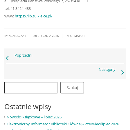
al. Tysiąclecia Państwa Polskiego 7, 25-314 KIELCE
tel. 41 3424-483
www:
https://lib.tu.kielce.pl/
|
|
|
BY AGNIESZKA T
28 STYCZNIA 2026
INFORMATOR
Poprzedni
Następny
Szukaj
Ostatnie wpisy
Nowości książkowe – lipiec 2026
Elektroniczny Informator Biblioteki Głównej – czerwiec/lipiec 2026