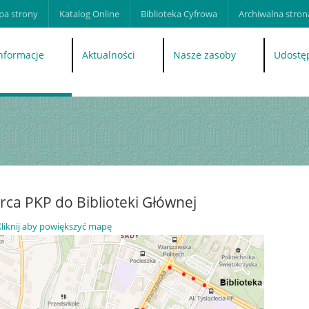
a strony
Katalog Online
Biblioteka Cyfrowa
Archiwalna strona
nformacje
Aktualności
Nasze zasoby
Udostę
rca PKP do Biblioteki Głównej
liknij aby powiększyć mapę