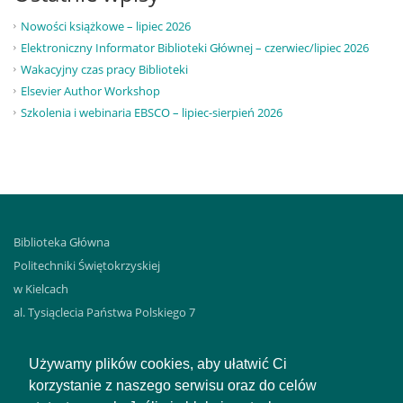
Nowości książkowe – lipiec 2026
Elektroniczny Informator Biblioteki Głównej – czerwiec/lipiec 2026
Wakacyjny czas pracy Biblioteki
Elsevier Author Workshop
Szkolenia i webinaria EBSCO – lipiec-sierpień 2026
Biblioteka Główna
Politechniki Świętokrzyskiej
w Kielcach
al. Tysiąclecia Państwa Polskiego 7
25-314 KIELCE
tel. 41 3424-493 – wypożyczalnia
Używamy plików cookies, aby ułatwić Ci
tel. 41 3424-483 – sekretariat
korzystanie z naszego serwisu oraz do celów