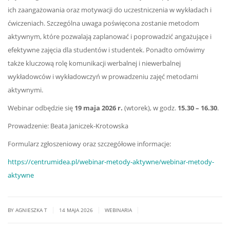
ich zaangażowania oraz motywacji do uczestniczenia w wykładach i
ćwiczeniach. Szczególna uwaga poświęcona zostanie metodom
aktywnym, które pozwalają zaplanować i poprowadzić angażujące i
efektywne zajęcia dla studentów i studentek. Ponadto omówimy
także kluczową rolę komunikacji werbalnej i niewerbalnej
wykładowców i wykładowczyń w prowadzeniu zajęć metodami
aktywnymi.
Webinar odbędzie się
19 maja 2026 r.
(wtorek), w godz.
15.30 – 16.30
.
Prowadzenie: Beata Janiczek-Krotowska
Formularz zgłoszeniowy oraz szczegółowe informacje:
https://centrumidea.pl/webinar-metody-aktywne/webinar-metody-
aktywne
|
|
|
BY AGNIESZKA T
14 MAJA 2026
WEBINARIA