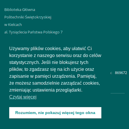
Biblioteka Główna
Politechniki Świętokrzyskiej
w Kielcach
al. Tysiąclecia Państwa Polskiego 7
25-314 KIELCE
tel. 41 3424-493 – wypożyczalnia
Używamy plików cookies, aby ułatwić Ci
tel. 41 3424-483 – sekretariat
korzystanie z naszego serwisu oraz do celów
statystycznych. Jeśli nie blokujesz tych
plików, to zgadzasz się na ich użycie oraz
Liczba odwiedzin:
869672
zapisanie w pamięci urządzenia. Pamiętaj,
że możesz samodzielnie zarządzać cookies,
zmieniając ustawienia przeglądarki.
Do góry
Czytaj więcej
Rozumiem, nie pokazuj więcej tego okna
Biblioteka Główna