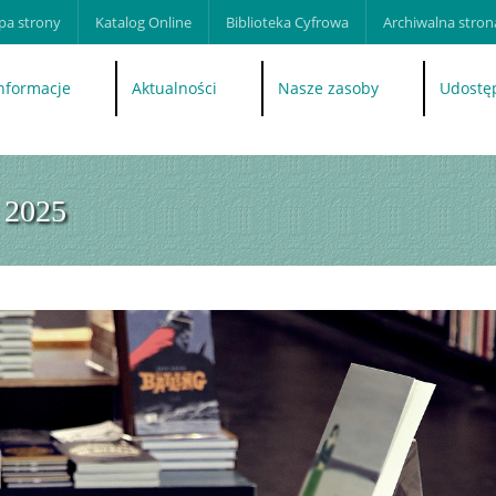
a strony
Katalog Online
Biblioteka Cyfrowa
Archiwalna strona
nformacje
Aktualności
Nasze zasoby
Udostę
 2025