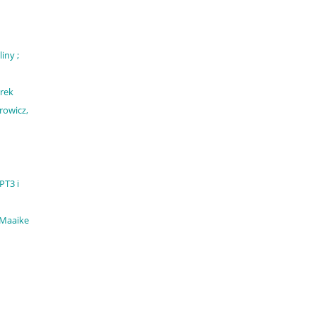
iny ;
arek
rowicz,
PT3 i
, Maaike