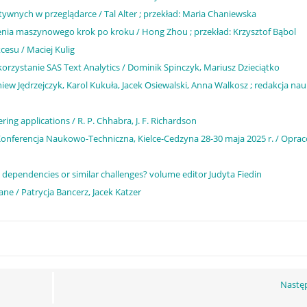
tywnych w przeglądarce / Tal Alter ; przekład: Maria Chaniewska
enia maszynowego krok po kroku / Hong Zhou ; przekład: Krzysztof Bąbol
cesu / Maciej Kulig
orzystanie SAS Text Analytics / Dominik Spinczyk, Mariusz Dzieciątko
ew Jędrzejczyk, Karol Kukuła, Jacek Osiewalski, Anna Walkosz ; redakcja n
ng applications / R. P. Chhabra, J. F. Richardson
Konferencja Naukowo-Techniczna, Kielce-Cedzyna 28-30 maja 2025 r. / Opra
w dependencies or similar challenges? volume editor Judyta Fiedin
e / Patrycja Bancerz, Jacek Katzer
Nastę