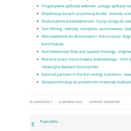
Progresywne aplikacje webowe : potęga aplikacji na
Eksploracja danych za pomocą Excela : metody ucz
Doskonalenie przedsiębiorstw : kryzys drogą do suk
Text Mining : metody, narzędzia, zastosowania : wyk
Wprowadzenie do ekonometrii / Antoni Goryl, Zbigni
Karol Kukuła
Non-Newtonian flow and applied rheology : engineeri
Warsztat pracy rzeczoznawcy budowlanego : XVIII 
redakcyjne Barbara Goszczyńska
External partners in the EU’s energy transition : ne
Skryptoinstrukcja do przedmiotu materiały budowlan
|
|
|
BY AGNIESZKA T
8 GRUDNIA 2025
NOWOŚCI KSIĄŻKOWE
Poprzedni