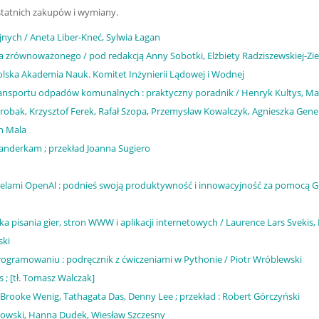
statnich zakupów i wymiany.
nych / Aneta Liber-Kneć, Sylwia Łagan
zrównoważonego / pod redakcją Anny Sobotki, Elżbiety Radziszewskiej-Ziel
Polska Akademia Nauk. Komitet Inżynierii Lądowej i Wodnej
transportu odpadów komunalnych : praktyczny poradnik / Henryk Kultys, M
Chrobak, Krzysztof Ferek, Rafał Szopa, Przemysław Kowalczyk, Agnieszka Gene
in Mala
Vanderkam ; przekład Joanna Sugiero
delami OpenAl : podnieś swoją produktywność i innowacyjność za pomocą G
uka pisania gier, stron WWW i aplikacji internetowych / Laurence Lars Svekis
ski
programowaniu : podręcznik z ćwiczeniami w Pythonie / Piotr Wróblewski
 ; [tł. Tomasz Walczak]
i, Brooke Wenig, Tathagata Das, Denny Lee ; przekład : Robert Górczyński
kowski, Hanna Dudek, Wiesław Szczesny