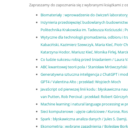
Zapraszamy do zapoznania się z wybranymi książkami z o
Biomateriały : wprowadzenie do ćwiczeń laboratoryj
Inżynieria przedsięwzięć budowlanych budownictwa 
Politechnika Krakowska im. Tadeusza Kościuszki ; 
Wytyczne dla technologii gromadzenia, odbioru i 
Kabaciński, Kazimierz Szewczyk, Maria Kieć, Piotr 
Katarzyna Hodor, Mariusz Kieć, Monika Firlej, Marc
Co ludzie sukcesu robią przed śniadaniem / Laura 
ABC kwantowej teorii pola / Stanisław Mrówczyński
Generatywna sztuczna inteligencja z ChatGPT i mo
GPT4 / Valentina Alto ; przekład: Wojciech Moch
JavaScript od pierwszej linii kodu : błyskawiczna na
van Putten, Rob Percival ; przekład: Robert Górczyń
Machine learning i natural language processing w 
Sieci komputerowe : ujęcie całościowe / Kurose, Ross
Spark : błyskawiczna analiza danych / Jules S. Damj
Ekonometria : wybrane zagadnienia / Bolesław Bor